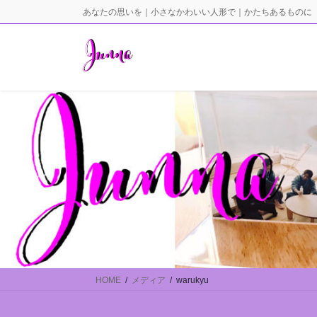
コ
ナ
あなたの思いを｜小さなかわいい人形で｜かたちあるものに
ン
ビ
テ
ゲ
ン
ー
ツ
シ
に
ョ
移
ン
動
に
移
動
HOME
メディア
warukyu