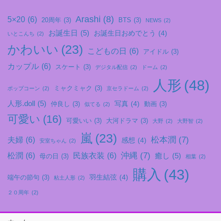
Arashi
(8)
5×20
(6)
20周年
(3)
BTS
(3)
NEWS
(2)
お誕生日
(5)
お誕生日おめでとう
(4)
いとこんち
(2)
かわいい
(23)
こどもの日
(6)
アイドル
(3)
カップル
(6)
スケート
(3)
デジタル配信
(2)
ドーム
(2)
人形
(48)
ミャクミャク
(3)
ポップコーン
(2)
京セラドーム
(2)
人形.doll
(5)
写真
(4)
仲良し
(3)
動画
(3)
似てる
(2)
可愛い
(16)
可愛いい
(3)
大河ドラマ
(3)
大野
(2)
大野智
(2)
嵐
(23)
松本潤
(7)
夫婦
(6)
感想
(4)
安室ちゃん
(2)
沖縄
(7)
松潤
(6)
民族衣装
(6)
癒し
(5)
母の日
(3)
相葉
(2)
購入
(43)
羽生結弦
(4)
端午の節句
(3)
粘土人形
(2)
２０周年
(2)