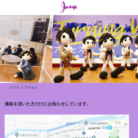
コ
ナ
ン
ビ
テ
ゲ
ン
ー
ツ
シ
に
ョ
移
ン
アクセス
動
に
移
動
HOME
アクセス
連絡を頂いた方だけにお知らせしています。