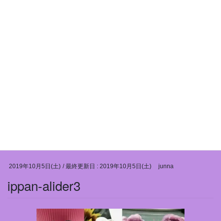
コ
ナ
ン
ビ
テ
ゲ
ン
ー
ツ
シ
に
ョ
移
ン
メディア
動
に
移
動
HOME
メディア
ippan-alider3
2019年10月5日(土)
/ 最終更新日 :
2019年10月5日(土)
junna
ippan-alider3