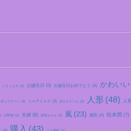
かわいい
お誕生日
(5)
お誕生日おめでとう
(4)
いとこんち
(2)
人形
(48)
人形.
ミャクミャク
(3)
ポップコーン
(2)
京セラドーム
(2)
嵐
(23)
松本潤
(7)
夫婦
(6)
感想
(4)
)
大野智
(2)
安室ちゃん
(2)
購入
(43)
弦
(4)
２０周年
(2)