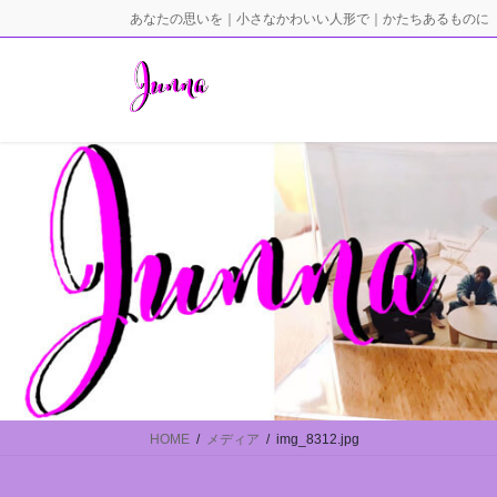
コ
ナ
あなたの思いを｜小さなかわいい人形で｜かたちあるものに
ン
ビ
テ
ゲ
ン
ー
ツ
シ
に
ョ
移
ン
動
に
移
動
HOME
メディア
img_8312.jpg