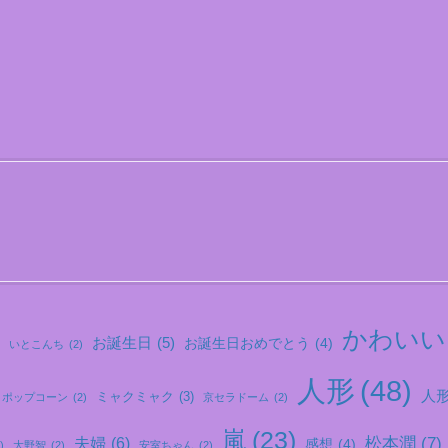
かわいい
お誕生日
(5)
お誕生日おめでとう
(4)
いとこんち
(2)
人形
(48)
人形.
ミャクミャク
(3)
ポップコーン
(2)
京セラドーム
(2)
嵐
(23)
松本潤
(7)
夫婦
(6)
感想
(4)
)
大野智
(2)
安室ちゃん
(2)