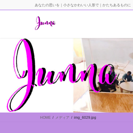
コ
ナ
あなたの思いを｜小さなかわいい人形で｜かたちあるものに
ン
ビ
テ
ゲ
ン
ー
ツ
シ
に
ョ
移
ン
動
に
移
動
HOME
メディア
img_6029.jpg