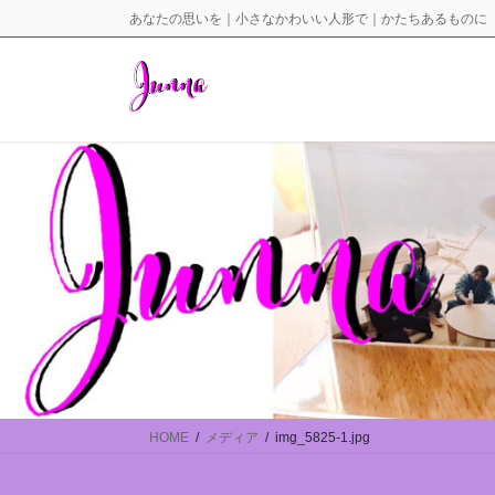
コ
ナ
あなたの思いを｜小さなかわいい人形で｜かたちあるものに
ン
ビ
テ
ゲ
ン
ー
ツ
シ
に
ョ
移
ン
動
に
移
動
HOME
メディア
img_5825-1.jpg