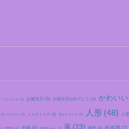
かわいい
お誕生日
(5)
お誕生日おめでとう
(4)
いとこんち
(2)
人形
(48)
人形.
ミャクミャク
(3)
ポップコーン
(2)
京セラドーム
(2)
嵐
(23)
松本潤
(7)
夫婦
(6)
感想
(4)
)
大野智
(2)
安室ちゃん
(2)