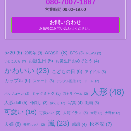
080-7007-1887
営業時間 09:00~19:00
お問い合わせ
お気軽にお問い合わせください。
Arashi
(8)
5×20
(6)
20周年
(3)
BTS
(3)
NEWS
(2)
お誕生日
(5)
お誕生日おめでとう
(4)
いとこんち
(2)
かわいい
(23)
こどもの日
(6)
アイドル
(3)
カップル
(6)
スケート
(3)
デジタル配信
(2)
ドーム
(2)
人形
(48)
ミャクミャク
(3)
ポップコーン
(2)
京セラドーム
(2)
人形.doll
(5)
写真
(4)
仲良し
(3)
動画
(3)
似てる
(2)
可愛い
(16)
可愛いい
(3)
大河ドラマ
(3)
大野
(2)
大野智
(2)
嵐
(23)
松本潤
(7)
夫婦
(6)
感想
(4)
安室ちゃん
(2)