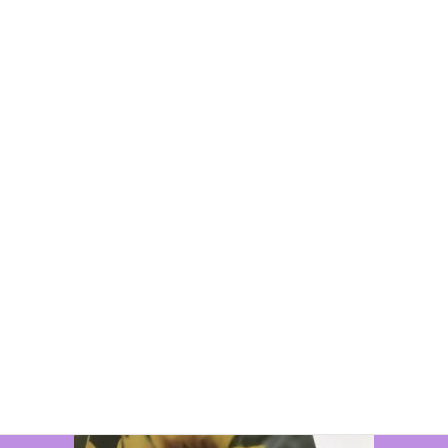
コ
ナ
ン
ビ
テ
ゲ
ン
ー
ツ
シ
に
ョ
移
ン
メディア
動
に
移
動
HOME
メディア
Photographer-Girl
2018年4月19日(木)
/ 最終更新日 :
2020年2月28日(金)
junna
Photographer-Girl