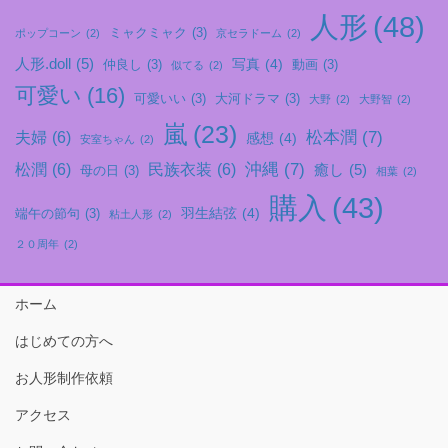
人形
(48)
ミャクミャク
(3)
ポップコーン
(2)
京セラドーム
(2)
人形.doll
(5)
写真
(4)
仲良し
(3)
動画
(3)
似てる
(2)
可愛い
(16)
可愛いい
(3)
大河ドラマ
(3)
大野
(2)
大野智
(2)
嵐
(23)
松本潤
(7)
夫婦
(6)
感想
(4)
安室ちゃん
(2)
沖縄
(7)
松潤
(6)
民族衣装
(6)
癒し
(5)
母の日
(3)
相葉
(2)
購入
(43)
羽生結弦
(4)
端午の節句
(3)
粘土人形
(2)
２０周年
(2)
ホーム
はじめての方へ
お人形制作依頼
アクセス