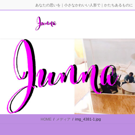
コ
ナ
あなたの思いを｜小さなかわいい人形で｜かたちあるものに
ン
ビ
テ
ゲ
ン
ー
ツ
シ
に
ョ
移
ン
動
に
移
動
HOME
メディア
img_4381-1.jpg