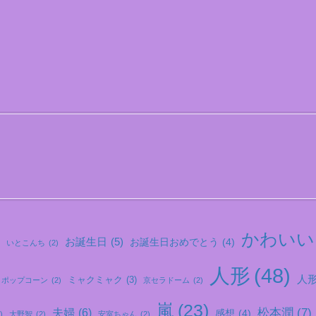
かわいい
お誕生日
(5)
お誕生日おめでとう
(4)
いとこんち
(2)
人形
(48)
人形.
ミャクミャク
(3)
ポップコーン
(2)
京セラドーム
(2)
嵐
(23)
松本潤
(7)
夫婦
(6)
感想
(4)
)
大野智
(2)
安室ちゃん
(2)