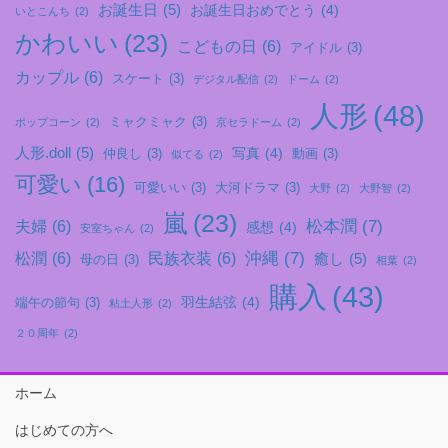
お誕生日
(5)
お誕生日おめでとう
(4)
いとこんち
(2)
かわいい
(23)
こどもの日
(6)
アイドル
(3)
カップル
(6)
スケート
(3)
デジタル配信
(2)
ドーム
(2)
人形
(48)
ミャクミャク
(3)
ポップコーン
(2)
京セラドーム
(2)
人形.doll
(5)
写真
(4)
仲良し
(3)
動画
(3)
似てる
(2)
可愛い
(16)
可愛いい
(3)
大河ドラマ
(3)
大野
(2)
大野智
(2)
嵐
(23)
松本潤
(7)
夫婦
(6)
感想
(4)
安室ちゃん
(2)
沖縄
(7)
松潤
(6)
民族衣装
(6)
癒し
(5)
母の日
(3)
相葉
(2)
購入
(43)
羽生結弦
(4)
端午の節句
(3)
粘土人形
(2)
２０周年
(2)
ホーム
はじめての方へ