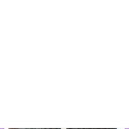
コ
ナ
ン
ビ
テ
ゲ
ン
ー
ツ
シ
に
ョ
移
ン
メディア
動
に
移
動
HOME
メディア
img_0288.jpg
2022年6月3日(金)
/ 最終更新日 :
2022年6月3日(金)
junna
img_0288.jpg