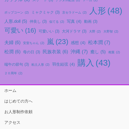
スケート
(3)
デジタル配信
(2)
ドーム
(2)
人形
(48)
ミャクミャク
(3)
ポップコーン
(2)
京セラドーム
(2)
人形.doll
(5)
写真
(4)
仲良し
(3)
動画
(3)
似てる
(2)
可愛い
(16)
可愛いい
(3)
大河ドラマ
(3)
大野
(2)
大野智
(2)
嵐
(23)
松本潤
(7)
夫婦
(6)
感想
(4)
安室ちゃん
(2)
沖縄
(7)
松潤
(6)
民族衣装
(6)
癒し
(5)
母の日
(3)
相葉
(2)
購入
(43)
羽生結弦
(4)
端午の節句
(3)
粘土人形
(2)
２０周年
(2)
ホーム
はじめての方へ
お人形制作依頼
アクセス