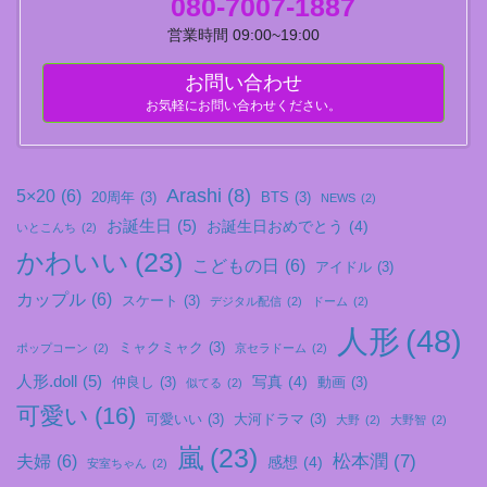
080-7007-1887
営業時間 09:00~19:00
お問い合わせ
お気軽にお問い合わせください。
Arashi
(8)
5×20
(6)
20周年
(3)
BTS
(3)
NEWS
(2)
お誕生日
(5)
お誕生日おめでとう
(4)
いとこんち
(2)
かわいい
(23)
こどもの日
(6)
アイドル
(3)
カップル
(6)
スケート
(3)
デジタル配信
(2)
ドーム
(2)
人形
(48)
ミャクミャク
(3)
ポップコーン
(2)
京セラドーム
(2)
人形.doll
(5)
写真
(4)
仲良し
(3)
動画
(3)
似てる
(2)
可愛い
(16)
可愛いい
(3)
大河ドラマ
(3)
大野
(2)
大野智
(2)
嵐
(23)
松本潤
(7)
夫婦
(6)
感想
(4)
安室ちゃん
(2)