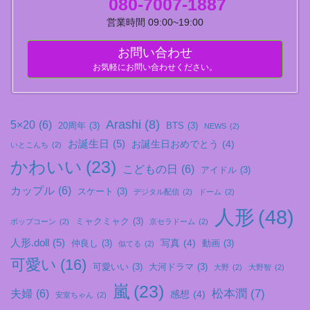
080-7007-1887
営業時間 09:00~19:00
お問い合わせ
お気軽にお問い合わせください。
Arashi
(8)
5×20
(6)
20周年
(3)
BTS
(3)
NEWS
(2)
お誕生日
(5)
お誕生日おめでとう
(4)
いとこんち
(2)
かわいい
(23)
こどもの日
(6)
アイドル
(3)
カップル
(6)
スケート
(3)
デジタル配信
(2)
ドーム
(2)
人形
(48)
ミャクミャク
(3)
ポップコーン
(2)
京セラドーム
(2)
人形.doll
(5)
写真
(4)
仲良し
(3)
動画
(3)
似てる
(2)
可愛い
(16)
可愛いい
(3)
大河ドラマ
(3)
大野
(2)
大野智
(2)
嵐
(23)
松本潤
(7)
夫婦
(6)
感想
(4)
安室ちゃん
(2)