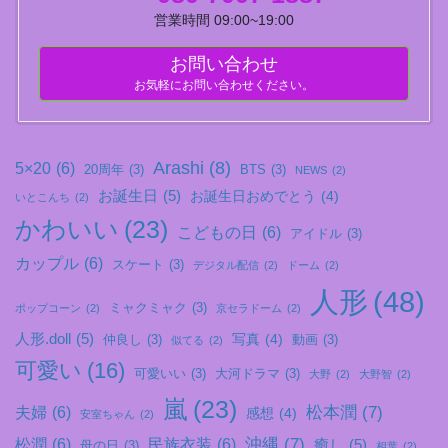
営業時間 09:00~19:00
お問い合わせ
お気軽にお問い合わせください。
Arashi
(8)
5×20
(6)
20周年
(3)
BTS
(3)
NEWS
(2)
お誕生日
(5)
お誕生日おめでとう
(4)
いとこんち
(2)
かわいい
(23)
こどもの日
(6)
アイドル
(3)
カップル
(6)
スケート
(3)
デジタル配信
(2)
ドーム
(2)
人形
(48)
ミャクミャク
(3)
ポップコーン
(2)
京セラドーム
(2)
人形.doll
(5)
写真
(4)
仲良し
(3)
動画
(3)
似てる
(2)
可愛い
(16)
可愛いい
(3)
大河ドラマ
(3)
大野
(2)
大野智
(2)
嵐
(23)
松本潤
(7)
夫婦
(6)
感想
(4)
安室ちゃん
(2)
沖縄
(7)
松潤
(6)
民族衣装
(6)
癒し
(5)
母の日
(3)
相葉
(2)