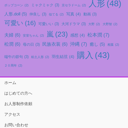
人形
(48)
ミャクミャク
(3)
ポップコーン
(2)
京セラドーム
(2)
人形.doll
(5)
写真
(4)
仲良し
(3)
動画
(3)
似てる
(2)
可愛い
(16)
可愛いい
(3)
大河ドラマ
(3)
大野
(2)
大野智
(2)
嵐
(23)
松本潤
(7)
夫婦
(6)
感想
(4)
安室ちゃん
(2)
沖縄
(7)
松潤
(6)
民族衣装
(6)
癒し
(5)
母の日
(3)
相葉
(2)
購入
(43)
羽生結弦
(4)
端午の節句
(3)
粘土人形
(2)
２０周年
(2)
ホーム
はじめての方へ
お人形制作依頼
アクセス
お問い合わせ