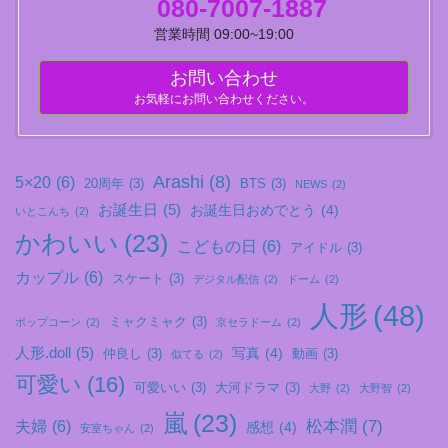
080-7007-1887
営業時間 09:00~19:00
お問い合わせ
お気軽にお問い合わせください。
Arashi
(8)
5×20
(6)
20周年
(3)
BTS
(3)
NEWS
(2)
お誕生日
(5)
お誕生日おめでとう
(4)
いとこんち
(2)
かわいい
(23)
こどもの日
(6)
アイドル
(3)
カップル
(6)
スケート
(3)
デジタル配信
(2)
ドーム
(2)
人形
(48)
ミャクミャク
(3)
ポップコーン
(2)
京セラドーム
(2)
人形.doll
(5)
写真
(4)
仲良し
(3)
動画
(3)
似てる
(2)
可愛い
(16)
可愛いい
(3)
大河ドラマ
(3)
大野
(2)
大野智
(2)
嵐
(23)
松本潤
(7)
夫婦
(6)
感想
(4)
安室ちゃん
(2)