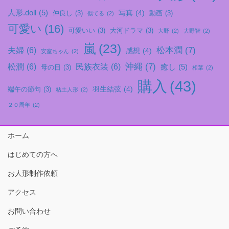
人形.doll
(5)
写真
(4)
仲良し
(3)
動画
(3)
似てる
(2)
可愛い
(16)
可愛いい
(3)
大河ドラマ
(3)
大野
(2)
大野智
(2)
嵐
(23)
松本潤
(7)
夫婦
(6)
感想
(4)
安室ちゃん
(2)
沖縄
(7)
松潤
(6)
民族衣装
(6)
癒し
(5)
母の日
(3)
相葉
(2)
購入
(43)
羽生結弦
(4)
端午の節句
(3)
粘土人形
(2)
２０周年
(2)
ホーム
はじめての方へ
お人形制作依頼
アクセス
お問い合わせ