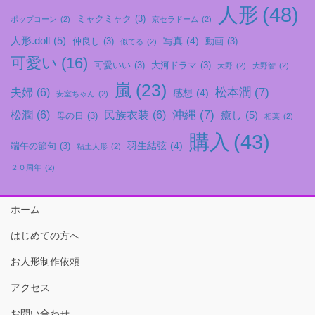
人形
(48)
ミャクミャク
(3)
ポップコーン
(2)
京セラドーム
(2)
人形.doll
(5)
写真
(4)
仲良し
(3)
動画
(3)
似てる
(2)
可愛い
(16)
可愛いい
(3)
大河ドラマ
(3)
大野
(2)
大野智
(2)
嵐
(23)
松本潤
(7)
夫婦
(6)
感想
(4)
安室ちゃん
(2)
沖縄
(7)
松潤
(6)
民族衣装
(6)
癒し
(5)
母の日
(3)
相葉
(2)
購入
(43)
羽生結弦
(4)
端午の節句
(3)
粘土人形
(2)
２０周年
(2)
ホーム
はじめての方へ
お人形制作依頼
アクセス
お問い合わせ