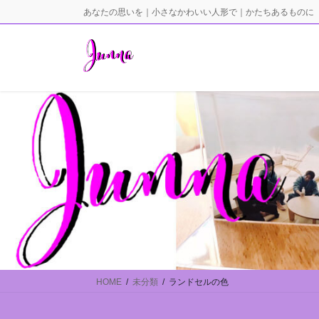
コ
ナ
あなたの思いを｜小さなかわいい人形で｜かたちあるものに
ン
ビ
テ
ゲ
ン
ー
ツ
シ
に
ョ
移
ン
動
に
移
動
HOME
未分類
ランドセルの色