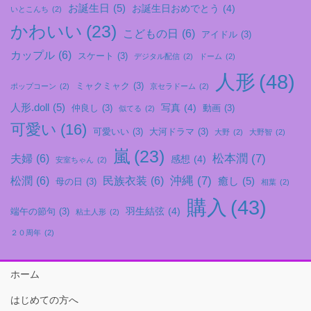
お誕生日
(5)
お誕生日おめでとう
(4)
いとこんち
(2)
かわいい
(23)
こどもの日
(6)
アイドル
(3)
カップル
(6)
スケート
(3)
デジタル配信
(2)
ドーム
(2)
人形
(48)
ミャクミャク
(3)
ポップコーン
(2)
京セラドーム
(2)
人形.doll
(5)
写真
(4)
仲良し
(3)
動画
(3)
似てる
(2)
可愛い
(16)
可愛いい
(3)
大河ドラマ
(3)
大野
(2)
大野智
(2)
嵐
(23)
松本潤
(7)
夫婦
(6)
感想
(4)
安室ちゃん
(2)
沖縄
(7)
松潤
(6)
民族衣装
(6)
癒し
(5)
母の日
(3)
相葉
(2)
購入
(43)
羽生結弦
(4)
端午の節句
(3)
粘土人形
(2)
２０周年
(2)
ホーム
はじめての方へ