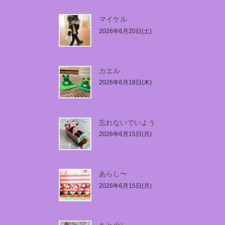
マイケル
2026年6月20日(土)
カエル
2026年6月18日(木)
忘れないでいよう
2026年6月15日(月)
あらし〜
2026年6月15日(月)