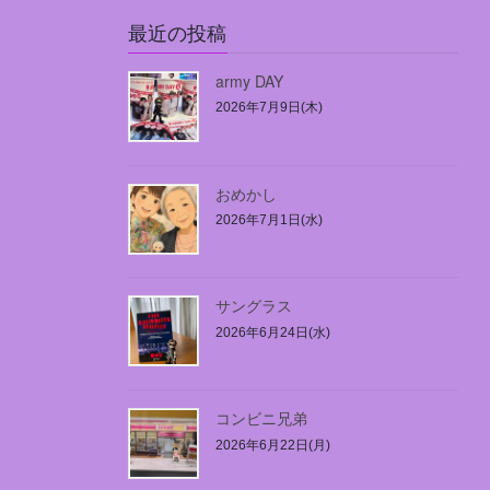
最近の投稿
army DAY
2026年7月9日(木)
おめかし
2026年7月1日(水)
サングラス
2026年6月24日(水)
コンビニ兄弟
2026年6月22日(月)