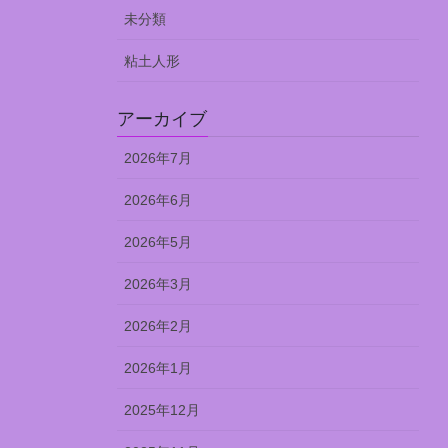
未分類
粘土人形
アーカイブ
2026年7月
2026年6月
2026年5月
2026年3月
2026年2月
2026年1月
2025年12月