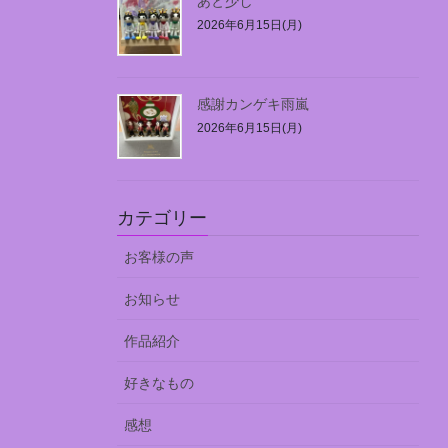
あと少し
2026年6月15日(月)
感謝カンゲキ雨嵐
2026年6月15日(月)
カテゴリー
お客様の声
お知らせ
作品紹介
好きなもの
感想