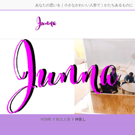
コ
ナ
あなたの思いを｜小さなかわいい人形で｜かたちあるものに
ン
ビ
テ
ゲ
ン
ー
ツ
シ
に
ョ
移
ン
動
に
移
動
HOME
粘土人形
仲良し