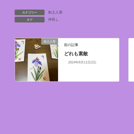
カテゴリー
粘土人形
タグ
仲良し
粘土人形
前の記事
どれも素敵
2024年8月11日(日)