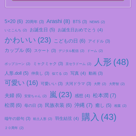
Arashi
(8)
5×20
(6)
20周年
(3)
BTS
(3)
NEWS
(2)
お誕生日
(5)
お誕生日おめでとう
(4)
いとこんち
(2)
かわいい
(23)
こどもの日
(6)
アイドル
(3)
カップル
(6)
スケート
(3)
デジタル配信
(2)
ドーム
(2)
人形
(48)
ミャクミャク
(3)
ポップコーン
(2)
京セラドーム
(2)
人形.doll
(5)
写真
(4)
仲良し
(3)
動画
(3)
似てる
(2)
可愛い
(16)
可愛いい
(3)
大河ドラマ
(3)
大野
(2)
大野智
(2)
嵐
(23)
松本潤
(7)
夫婦
(6)
感想
(4)
安室ちゃん
(2)
沖縄
(7)
松潤
(6)
民族衣装
(6)
癒し
(5)
母の日
(3)
相葉
(2)
購入
(43)
羽生結弦
(4)
端午の節句
(3)
粘土人形
(2)
２０周年
(2)