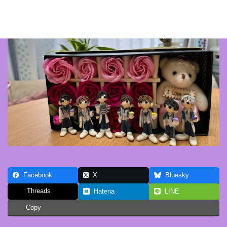
Facebook
X
Bluesky
Threads
Hatena
LINE
Copy