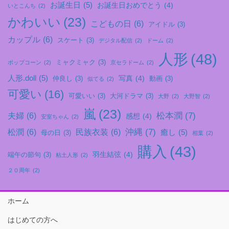
お誕生日
(5)
お誕生日おめでとう
(4)
いとこんち
(2)
かわいい
(23)
こどもの日
(6)
アイドル
(3)
カップル
(6)
スケート
(3)
デジタル配信
(2)
ドーム
(2)
人形
(48)
ミャクミャク
(3)
ポップコーン
(2)
京セラドーム
(2)
人形.doll
(5)
写真
(4)
仲良し
(3)
動画
(3)
似てる
(2)
可愛い
(16)
可愛いい
(3)
大河ドラマ
(3)
大野
(2)
大野智
(2)
嵐
(23)
松本潤
(7)
夫婦
(6)
感想
(4)
安室ちゃん
(2)
沖縄
(7)
松潤
(6)
民族衣装
(6)
癒し
(5)
母の日
(3)
相葉
(2)
購入
(43)
羽生結弦
(4)
端午の節句
(3)
粘土人形
(2)
２０周年
(2)
ホーム
はじめての方へ